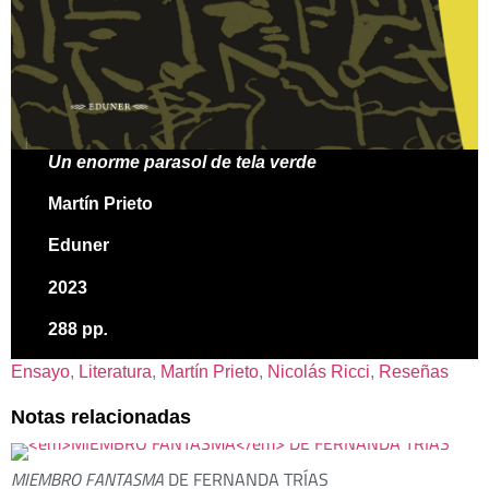
Un enorme parasol de tela verde
Martín Prieto
Eduner
2023
288 pp
.
Ensayo
, 
Literatura
, 
Martín Prieto
, 
Nicolás Ricci
, 
Reseñas
Notas relacionadas
MIEMBRO FANTASMA
DE FERNANDA TRÍAS