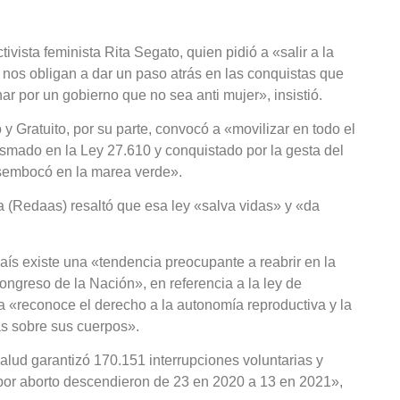
vista feminista Rita Segato, quien pidió a «salir a la
 nos obligan a dar un paso atrás en las conquistas que
 por un gobierno que no sea anti mujer», insistió.
 Gratuito, por su parte, convocó a «movilizar en todo el
asmado en la Ley 27.610 y conquistado por la gesta del
esembocó en la marea verde».
a (Redaas) resaltó que esa ley «salva vidas» y «da
 país existe una «tendencia preocupante a reabrir en la
ngreso de la Nación», en referencia a la ley de
a «reconoce el derecho a la autonomía reproductiva y la
as sobre sus cuerpos».
salud garantizó 170.151 interrupciones voluntarias y
 por aborto descendieron de 23 en 2020 a 13 en 2021»,