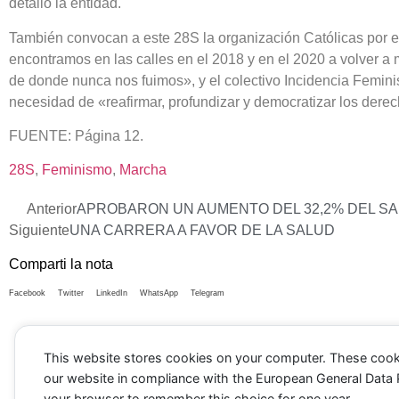
detalló la entidad.
También convocan a este 28S la organización Católicas por el
encontramos en las calles en el 2018 y en el 2020 a volver a 
de donde nunca nos fuimos», y el colectivo Incidencia Feminis
necesidad de «reafirmar, profundizar y democratizar los dere
FUENTE: Página 12.
28S
, 
Feminismo
, 
Marcha
Anterior
APROBARON UN AUMENTO DEL 32,2% DEL SAL
Siguiente
UNA CARRERA A FAVOR DE LA SALUD
Comparti la nota
Facebook
Twitter
LinkedIn
WhatsApp
Telegram
This website stores cookies on your computer. These cook
our website in compliance with the European General Data Pro
your browser to remember this choice for one year.