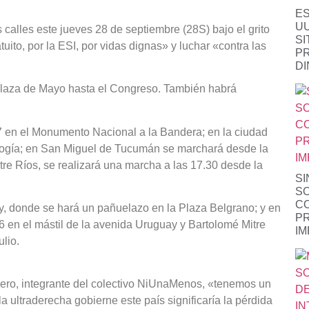
ES
UU
s calles este jueves 28 de septiembre (28S) bajo el grito
SI
tuito, por la ESI, por vidas dignas» y luchar «contra las
P
D
 Plaza de Mayo hasta el Congreso. También habrá
17 en el Monumento Nacional a la Bandera; en la ciudad
logía; en San Miguel de Tucumán se marchará desde la
re Ríos, se realizará una marcha a las 17.30 desde la
SI
S
CO
y, donde se hará un pañuelazo en la Plaza Belgrano; y en
PR
 en el mástil de la avenida Uruguay y Bartolomé Mitre
IM
lio.
ero, integrante del colectivo NiUnaMenos, «tenemos un
a ultraderecha gobierne este país significaría la pérdida