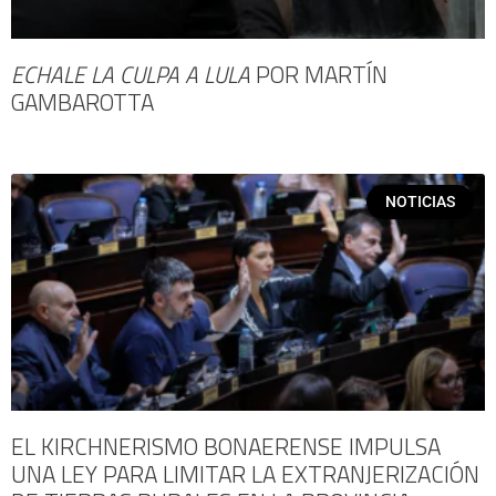
ECHALE LA CULPA A LULA
POR MARTÍN
GAMBAROTTA
NOTICIAS
EL KIRCHNERISMO BONAERENSE IMPULSA
UNA LEY PARA LIMITAR LA EXTRANJERIZACIÓN