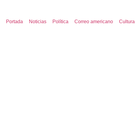
Portada
Noticias
Política
Correo americano
Cultura
ADORNI ADMITIÓ UN
DEFENSA TERMINÓ 