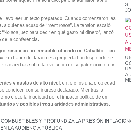
s por enriquecimiento ilícito, pero la admisión abrió
SE
JO
le llevó leer un texto preparado. Cuando comenzaron las
s
, a quienes acusó de “mentirosos”. La tensión escaló
 “No sos juez para decir en qué gasto mi dinero”, lanzó
 de la conferencia.
 que
reside en un inmueble ubicado en Caballito —en
sa
, sin haber declarado esa propiedad ni desprenderse
UN
CO
las sospechas sobre la evolución de su patrimonio en un
US
A 
M
entes y gastos de alto nivel
, entre ellos una propiedad
 se condicen con su ingreso declarado. Mientras la
rno crece la inquietud por el impacto político de un
uarios y posibles irregularidades administrativas
.
 COMBUSTIBLES Y PROFUNDIZA LA PRESIÓN INFLACION
EN LA AUDIENCIA PÚBLICA