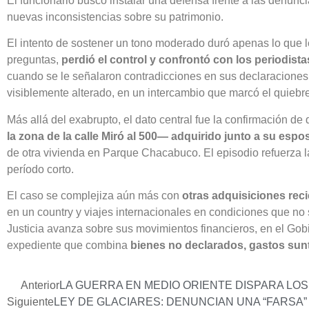
El funcionario buscó instalar una defensa frente a las denuncia
nuevas inconsistencias sobre su patrimonio.
El intento de sostener un tono moderado duró apenas lo que 
preguntas,
perdió el control y confrontó con los periodista
cuando se le señalaron contradicciones en sus declaraciones:
visiblemente alterado, en un intercambio que marcó el quiebre
Más allá del exabrupto, el dato central fue la confirmación de
la zona de la calle Miró al 500— adquirido junto a su espo
de otra vivienda en Parque Chacabuco. El episodio refuerza 
período corto.
El caso se complejiza aún más con
otras adquisiciones reci
en un country y viajes internacionales en condiciones que no
Justicia avanza sobre sus movimientos financieros, en el Gobie
expediente que combina
bienes no declarados, gastos sunt
Anterior
LA GUERRA EN MEDIO ORIENTE DISPARA LOS
Siguiente
LEY DE GLACIARES: DENUNCIAN UNA “FARSA” 