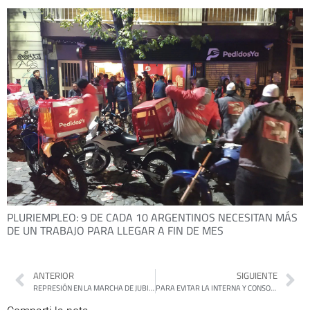
PLURIEMPLEO: 9 DE CADA 10 ARGENTINOS NECESITAN MÁS
DE UN TRABAJO PARA LLEGAR A FIN DE MES
ANTERIOR
SIGUIENTE
REPRESIÓN EN LA MARCHA DE JUBILADOS: VOLVIÓ A SER DETENIDO EL PADRE PACO OLVEIRA
PARA EVITAR LA INTERNA Y CONSOLIDAR LA UNIDAD CONTRA MILEI: MÁXIMO PROPONE A KICILLOF PARA LA PRESIDENCIA DEL PJ