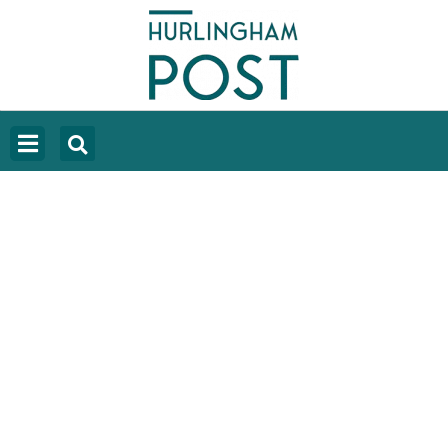
CAPUTO ADMITIÓ QUE MILEI FRENÓ
EL NUEVO IPC Y RATIFICÓ QUE