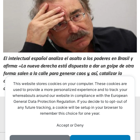
El intelectual español analiza el asalto a los poderes en Brasil y
afirma: «La nueva derecha está dispuesta a dar un golpe de otra
forma: salen a la calle para generar caos y, así, catalizar la
articipación de las fuerzas armadas, en una suerte de
This website stores cookies on your computer. These cookies are
convocatoria».
used to provide a more personalized experience and to track your
whereabouts around our website in compliance with the European
General Data Protection Regulation. If you decide to to opt-out of
any future tracking, a cookie will be setup in your browser to
remember this choice for one year.
Accept or Deny
Portada
Hurlingham Post ®2022