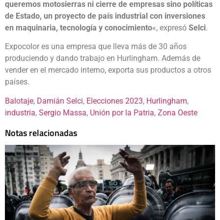
queremos motosierras ni cierre de empresas sino políticas
de Estado, un proyecto de país industrial con inversiones
en maquinaria, tecnología y conocimiento
«, expresó
Selci
.
Expocolor es una empresa que lleva más de 30 años
produciendo y dando trabajo en Hurlingham. Además de
vender en el mercado interno, exporta sus productos a otros
países.
Balotaje
, 
Damián Selci
, 
Elecciones 2023
, 
Hurlingham
, 
industria
, 
Sergio Massa
, 
Unión por la Patria
, 
Zona Oeste
Notas relacionadas