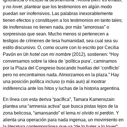
lover
y no
, plantear que los testimonios en algún modo
puedan ser inofensivos. Las palabras inexorablemente
tienen efectos y constituyen a los testimonios en tanto tales;
de inofensivas no tienen nada, por más “amorosas” o
sorpresivas que sean. Mucho menos si pertenecen a
testigos de crímenes de lesa humanidad, sea cual sea su
estilo discursivo. O, como ocurre con lo escrito por Cecilia
Un hotel con mi nombre
Pavón en
(2012), sostienen: “Hoy
conversamos sobre la idea de ‘política pura’, caminamos
por la Plaza del Congreso buscando huellas del ‘conflicto’
pero no encontramos nada. Almorzamos en la plaza.” Hay
una posición política incluso (o más aun) al mostrar
indiferencia ante los hitos y luchas de la historia argentina.
En línea con esta deriva “pacífica”, Tamara Kamenszain
plantea una “amnesia activa” que busca pistas lejos de la
ni olvido ni perdón
zona belicosa, “amansando” el lema
. Y
alienta una operación para nada ingenua, un movimiento en
la literatura contemporánea que va “de lo hater a lo lover”: