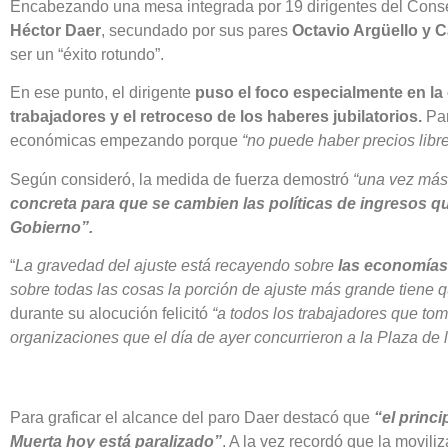
Encabezando una mesa integrada por 19 dirigentes del Consejo
Héctor Daer
, secundado por sus pares
Octavio Argüello y 
ser un “éxito rotundo”.
En ese punto, el dirigente
puso el foco especialmente en la 
trabajadores y el retroceso de los haberes jubilatorios.
Pa
económicas empezando porque
“no puede haber precios libre
Según consideró, la medida de fuerza demostró
“una vez más
concreta para que se cambien las políticas de ingresos q
Gobierno”.
“
La gravedad del ajuste está recayendo sobre
las economías 
sobre todas las cosas la porción de ajuste más grande tiene 
durante su alocución felicitó
“a todos los trabajadores que to
organizaciones que el día de ayer concurrieron a la Plaza de
Para graficar el alcance del paro Daer destacó que
“el princ
Muerta hoy está paralizado”
. A la vez recordó que la moviliz