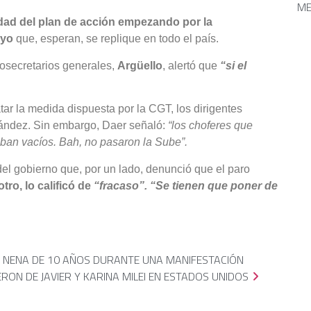
ME
uidad del plan de acción empezando por la
ayo
que, esperan, se replique en todo el país.
cosecretarios generales,
Argüello
, alertó que
“si el
tar la medida dispuesta por la CGT, los dirigentes
ernández. Sin embargo, Daer señaló:
“los choferes que
 iban vacíos. Bah, no pasaron la Sube”.
del gobierno que, por un lado, denunció que el paro
 otro, lo calificó de
“fracaso”. “Se tienen que poner de
NA NENA DE 10 AÑOS DURANTE UNA MANIFESTACIÓN
RON DE JAVIER Y KARINA MILEI EN ESTADOS UNIDOS