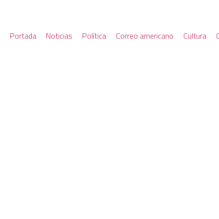
Portada
Noticias
Política
Correo americano
Cultura
LA CGT ASEGURÓ QUE EL