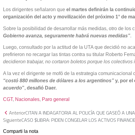
Los dirigentes señalaron que
el martes definirán la contin
organización del acto y movilización del próximo 1° de m
Sobre la posibilidad de desarrollar más medidas, otro de los 
Gobierno avanza, seguramente habrá nuevas medidas”
.
Luego, consultado por la actitud de la UTA que decidió no aca
prefirieron no recargar las tintas contra su titular Roberto F
decidieron trabajar, no cortaron boletos porque los colectivos
A la vez el dirigente se mofó de la estrategia comunicacional 
“costó 880 millones de dólares a los argentinos”
y, por el
acuerdo
”, desafió Daer.
CGT
, 
Nacionales
, 
Paro general
Anterior
CITAN A INDAGATORIA AL POLICÍA QUE GASEÓ A U
Siguiente
CASO $LIBRA: PIDEN CONGELAR LOS ACTIVOS FINANCIE
Comparti la nota