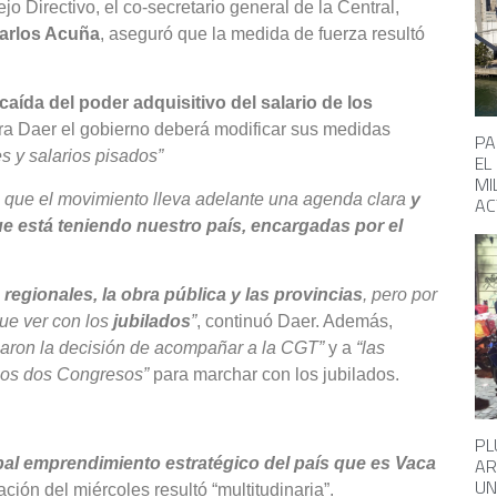
 Directivo, el co-secretario general de la Central,
Carlos Acuña
, aseguró que la medida de fuerza resultó
caída del poder adquisitivo del salario de los
ra Daer el gobierno deberá modificar sus medidas
PA
s y salarios pisados”
EL
MI
 que el movimiento lleva adelante una agenda clara
y
AC
ue está teniendo nuestro país, encargadas por el
regionales, la obra pública y las provincias
, pero por
que ver con los
jubilados
”
, continuó Daer. Además,
maron la decisión de acompañar a la CGT”
y a
“las
 los dos Congresos”
para marchar con los jubilados.
PL
AR
ipal emprendimiento estratégico del país que es Vaca
UN
ación del miércoles resultó “multitudinaria”.