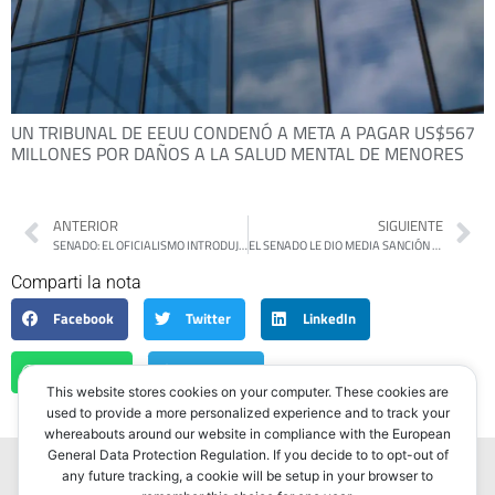
UN TRIBUNAL DE EEUU CONDENÓ A META A PAGAR US$567
MILLONES POR DAÑOS A LA SALUD MENTAL DE MENORES
ANTERIOR
SIGUIENTE
SENADO: EL OFICIALISMO INTRODUJO 28 CAMBIOS EN LA REFORMA LABORAL PARA ASEGURAR LA MEDIA SANCIÓN
EL SENADO LE DIO MEDIA SANCIÓN A LA REFORMA LABORAL DEL GOBIERNO
Comparti la nota
Facebook
Twitter
LinkedIn
WhatsApp
Telegram
This website stores cookies on your computer. These cookies are
used to provide a more personalized experience and to track your
whereabouts around our website in compliance with the European
General Data Protection Regulation. If you decide to to opt-out of
any future tracking, a cookie will be setup in your browser to