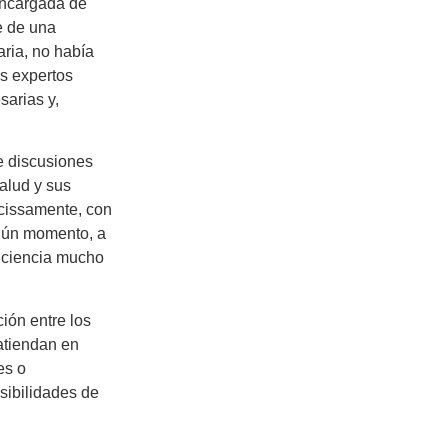
encargada de
se de una
ria, no había
os expertos
sarias y,
e discusiones
salud y sus
ecissamente, con
algún momento, a
eficiencia mucho
ión entre los
atiendan en
es o
sibilidades de