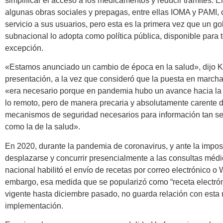
simplificar el acceso a los medicamentos y reducir trámites. En
algunas obras sociales y prepagas, entre ellas IOMA y PAMI, 
servicio a sus usuarios, pero esta es la primera vez que un g
subnacional lo adopta como política pública, disponible para 
excepción.
«Estamos anunciado un cambio de época en la salud», dijo Kic
presentación, a la vez que consideró que la puesta en marcha 
«era necesario porque en pandemia hubo un avance hacia la d
lo remoto, pero de manera precaria y absolutamente carente d
mecanismos de seguridad necesarios para información tan sen
como la de la salud».
En 2020, durante la pandemia de coronavirus, y ante la impos
desplazarse y concurrir presencialmente a las consultas médi
nacional habilitó el envío de recetas por correo electrónico o
embargo, esa medida que se popularizó como “receta electrón
vigente hasta diciembre pasado, no guarda relación con esta
implementación.