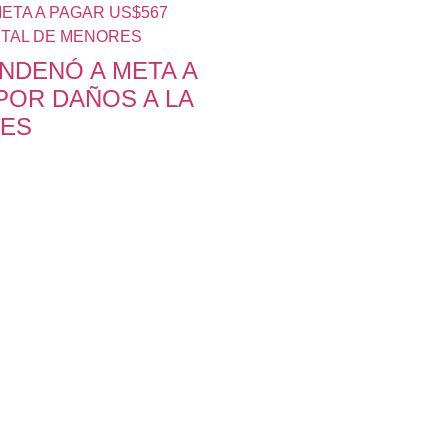
NDENÓ A META A
POR DAÑOS A LA
RES