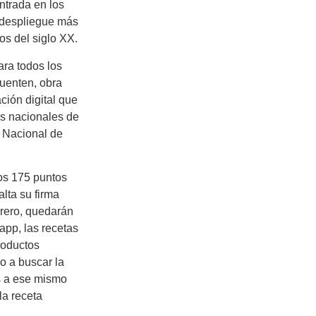
ntrada en los
 despliegue más
os del siglo XX.
ara todos los
uenten, obra
ación digital que
ros nacionales de
y Nacional de
los 175 puntos
 alta su firma
brero, quedarán
sapp, las recetas
roductos
o a buscar la
as a ese mismo
la receta