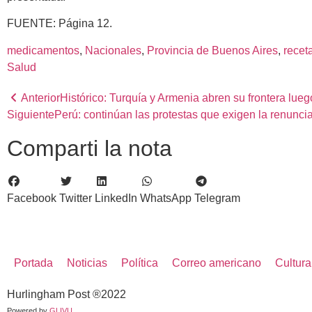
FUENTE: Página 12.
medicamentos
, 
Nacionales
, 
Provincia de Buenos Aires
, 
recet
Salud
Anterior
Histórico: Turquía y Armenia abren su frontera lue
Siguiente
Perú: continúan las protestas que exigen la renunci
Comparti la nota
Facebook
Twitter
LinkedIn
WhatsApp
Telegram
Portada
Noticias
Política
Correo americano
Cultura
Hurlingham Post ®2022
Powered by
GLIVU