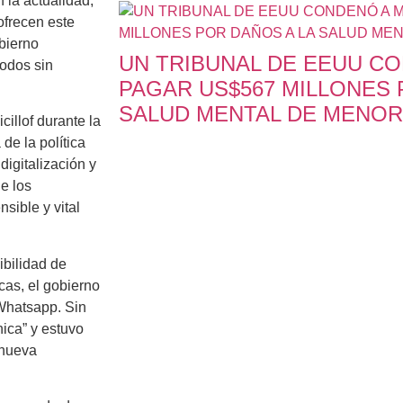
 la actualidad,
ofrecen este
obierno
UN TRIBUNAL DE EEUU CO
todos sin
PAGAR US$567 MILLONES 
SALUD MENTAL DE MENO
illof durante la
de la política
igitalización y
e los
sible y vital
ibilidad de
cas, el gobierno
 Whatsapp. Sin
ica” y estuvo
 nueva