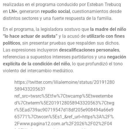
realizadas en el programa conducido por Esteban Trebucq
en
LN+
, generaron
repudio social
, cuestionamientos desde
distintos sectores y una fuerte respuesta de la familia.
En el programa, la legisladora sostuvo que
la madre del niño
“lo hace actuar de autista”
y la acusó de
utilizarlo con fines
políticos
, sin presentar pruebas que respalden sus dichos.
Las expresiones incluyeron
descalificaciones personales
,
referencias a supuestos intereses partidarios y una
negación
explícita de la condición del niño
, lo que profundizó el tono
violento del intercambio mediático.
https://twitter.com/lilialemoine/status/20191280
58943320563?
ref_src=twsrc%5Etfw%7Ctwcamp%5Etweetembe
d%7Ctwterm%5E2019128058943320563%7Ctwg
r%5Ead739ac90719547d18df205e908494a66e9
65771%7Ctwcon%5Es1_&ref_url=https%3A%2F%
2Fwww.pagina12.com.ar%2F2026%2F02%2F04