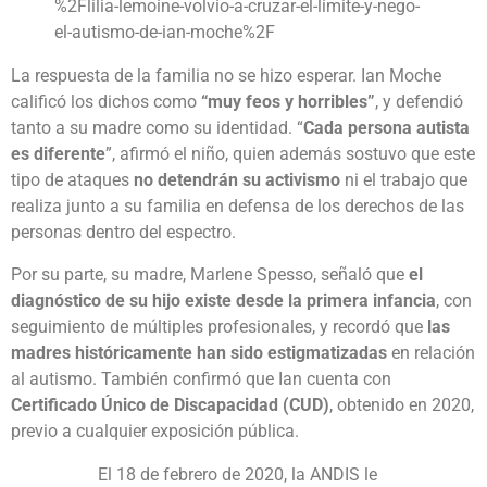
%2Flilia-lemoine-volvio-a-cruzar-el-limite-y-nego-
el-autismo-de-ian-moche%2F
La respuesta de la familia no se hizo esperar. Ian Moche
calificó los dichos como
“muy feos y horribles”
, y defendió
tanto a su madre como su identidad. “
Cada persona autista
es diferente
”, afirmó el niño, quien además sostuvo que este
tipo de ataques
no detendrán su activismo
ni el trabajo que
realiza junto a su familia en defensa de los derechos de las
personas dentro del espectro.
Por su parte, su madre, Marlene Spesso, señaló que
el
diagnóstico de su hijo existe desde la primera infancia
, con
seguimiento de múltiples profesionales, y recordó que
las
madres históricamente han sido estigmatizadas
en relación
al autismo. También confirmó que Ian cuenta con
Certificado Único de Discapacidad (CUD)
, obtenido en 2020,
previo a cualquier exposición pública.
El 18 de febrero de 2020, la ANDIS le