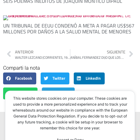
SEIS POEMAS INÉDITOS DE JOAQUÍN MONTICO DIPAUL
UN TRIBUNAL DE EEUU CONDENÓ A META A PAGAR US$567
MILLONES POR DAÑOS A LA SALUD MENTAL DE MENORES
ANTERIOR
SIGUIENTE
WALTER LEZCANO (CORRIENTES, 1979)
ANÍBAL FERNANDEZ DIJO QUE LOS ROBOS NO SON ESPONTÁNEOS Y ANUNCIÓ UN COMANDO ESPECÍFICO PARA EL CONURBANO
Comparti la nota
Facebook
Twitter
LinkedIn
WhatsApp
Telegram
This website stores cookies on your computer. These cookies are
used to provide a more personalized experience and to track your
whereabouts around our website in compliance with the European
General Data Protection Regulation. If you decide to to opt-out of
any future tracking, a cookie will be setup in your browser to
remember this choice for one year.
Accept or Deny