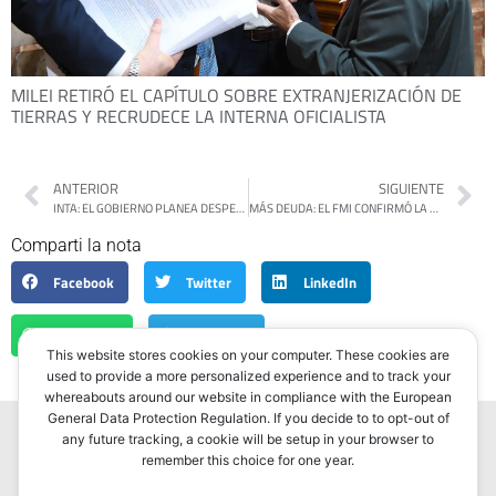
MILEI RETIRÓ EL CAPÍTULO SOBRE EXTRANJERIZACIÓN DE
TIERRAS Y RECRUDECE LA INTERNA OFICIALISTA
ANTERIOR
SIGUIENTE
INTA: EL GOBIERNO PLANEA DESPEDIR A MIL TRABAJADORES Y VENDER 27.000 HECTÁREAS DE ESTACIONES EXPERIMENTALES
MÁS DEUDA: EL FMI CONFIRMÓ LA NEGOCIACIÓN DE UN NUEVO ACUERDO CON ARGENTINA
Comparti la nota
Facebook
Twitter
LinkedIn
WhatsApp
Telegram
This website stores cookies on your computer. These cookies are
used to provide a more personalized experience and to track your
whereabouts around our website in compliance with the European
General Data Protection Regulation. If you decide to to opt-out of
any future tracking, a cookie will be setup in your browser to
remember this choice for one year.