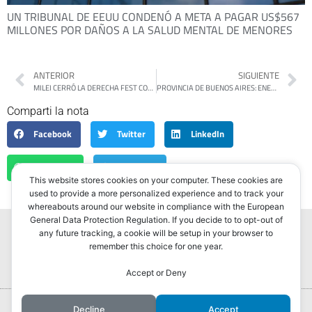
UN TRIBUNAL DE EEUU CONDENÓ A META A PAGAR US$567
MILLONES POR DAÑOS A LA SALUD MENTAL DE MENORES
ANTERIOR
SIGUIENTE
MILEI CERRÓ LA DERECHA FEST CON UN SHOW POLÍTICO MIENTRAS AVANZAN LOS INCENDIOS EN LA PATAGONIA
PROVINCIA DE BUENOS AIRES: ENERO CERRÓ CON 157 MIL TURISTAS MENOS QUE EN 2025
Comparti la nota
Facebook
Twitter
LinkedIn
WhatsApp
Telegram
This website stores cookies on your computer. These cookies are
used to provide a more personalized experience and to track your
whereabouts around our website in compliance with the European
General Data Protection Regulation. If you decide to to opt-out of
any future tracking, a cookie will be setup in your browser to
remember this choice for one year.
Accept or Deny
Portada
Hurlingham Post ®2022
Decline
Accept