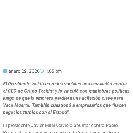
GOBIERNO TRAS LA DISPUTA POR EL
GASODUCTO
enero 29, 2026
1:05 pm
El Presidente validó en redes sociales una acusación contra
el CEO de Grupo Techint y lo vinculó con maniobras políticas
luego de que la empresa perdiera una licitación clave para
Vaca Muerta. También cuestionó a empresarios que “hacen
negocios turbios con el Estado”.
El presidente Javier Milei volvió a apuntar contra Paolo
Rocca al compartir en su cuenta de X un mensaje de un