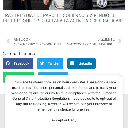
TRAS TRES DÍAS DE PARO, EL GOBIERNO SUSPENDIÓ EL
DECRETO QUE DESREGULABA LA ACTIVIDAD DE PRACTICAJE
ANTERIOR
SIGUIENTE
AVANCE ANTIVACUNAS: SOLO EL 55% DE LOS JÓVENES RESPALDA LA VACUNACIÓN OBLIGATORIA
“LA ECONOMÍA ESTÁ EN CAÍDA LIBRE”: CRISTINA KIRCHNER CUESTIONÓ EL NUEVO ESQUEMA DEL DÓLAR
Comparti la nota
Facebook
Twitter
LinkedIn
WhatsApp
Telegram
This website stores cookies on your computer. These cookies are
used to provide a more personalized experience and to track your
whereabouts around our website in compliance with the European
General Data Protection Regulation. If you decide to to opt-out of
any future tracking, a cookie will be setup in your browser to
remember this choice for one year.
Accept or Deny