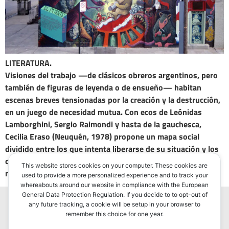
LITERATURA.
Visiones del trabajo —de clásicos obreros argentinos, pero
también de figuras de leyenda o de ensueño— habitan
escenas breves tensionadas por la creación y la destrucción,
en un juego de necesidad mutua. Con ecos de Leónidas
Lamborghini, Sergio Raimondi y hasta de la gauchesca,
Cecilia Eraso (Neuquén, 1978) propone un mapa social
dividido entre los que intenta liberarse de su situación y los
que, “enamorados” del orden de las cosas, buscan “algo
This website stores cookies on your computer. These cookies are
nuevo para que todo siga igual”.
used to provide a more personalized experience and to track your
whereabouts around our website in compliance with the European
General Data Protection Regulation. If you decide to to opt-out of
any future tracking, a cookie will be setup in your browser to
remember this choice for one year.