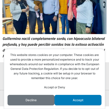
Guillermina nació completamente sorda, con hipoacusia bilateral
profunda, y hoy puede percibir sonidos tras la exitosa activación
del implante auditivo de tronco encefálico que le colocaron en el
This website stores cookies on your computer. These cookies are
Hospital El Cruce Néstor Kirchner, en Florencio Varela.
used to provide a more personalized experience and to track your
whereabouts around our website in compliance with the European
General Data Protection Regulation. If you decide to to opt-out of
any future tracking, a cookie will be setup in your browser to
remember this choice for one year.
Accept or Deny
Portada
Hurlingham Post ®2022
Decline
Accept
Powered by
GLIVU
Noticias