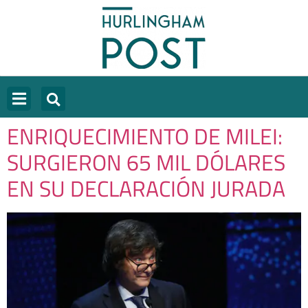
ENRIQUECIMIENTO DE MILEI:
SURGIERON 65 MIL DÓLARES
EN SU DECLARACIÓN JURADA