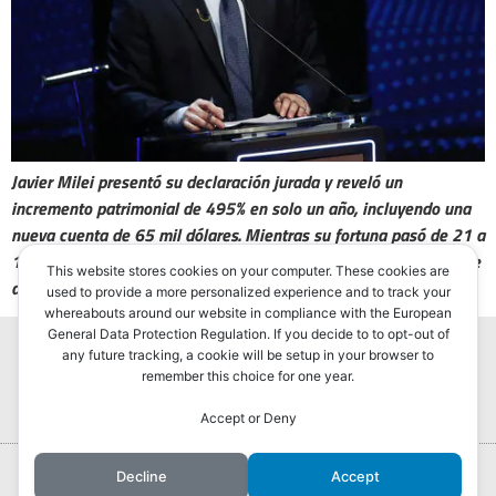
Javier Milei presentó su declaración jurada y reveló un
incremento patrimonial de 495% en solo un año, incluyendo una
nueva cuenta de 65 mil dólares. Mientras su fortuna pasó de 21 a
125 millones de pesos, surge la incógnita sobre el origen de este
This website stores cookies on your computer. These cookies are
aumento.
used to provide a more personalized experience and to track your
whereabouts around our website in compliance with the European
General Data Protection Regulation. If you decide to to opt-out of
any future tracking, a cookie will be setup in your browser to
remember this choice for one year.
Accept or Deny
Portada
Hurlingham Post ®2022
Decline
Accept
Powered by
GLIVU