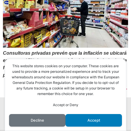
Consultoras privadas prevén que la inflación se ubicará
en torno al 7%, lo que supondría el dato más bajo desde
This website stores cookies on your computer. These cookies are
febrero. Algunas firmas, de hecho, proyectaron que
used to provide a more personalized experience and to track your
podría perforar ese número.
whereabouts around our website in compliance with the European
General Data Protection Regulation. If you decide to to opt-out of
Siguiente
→
any future tracking, a cookie will be setup in your browser to
remember this choice for one year.
Accept or Deny
Decline
Accept