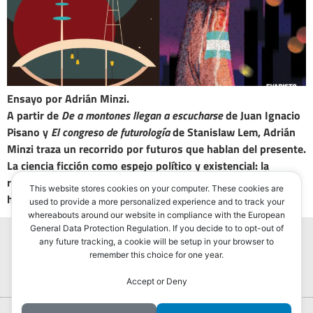
Ensayo por Adrián Minzi.
A partir de
De a montones llegan a escucharse
de Juan Ignacio
Pisano y
El congreso de futurología
de Stanislaw Lem, Adrián
Minzi traza un recorrido por futuros que hablan del presente.
La ciencia ficción como espejo político y existencial: la
realidad es una fantasmagoría administrada. ¿Qué de lo
This website stores cookies on your computer. These cookies are
humano persiste bajo capas de apatía, consumo y control?
used to provide a more personalized experience and to track your
whereabouts around our website in compliance with the European
General Data Protection Regulation. If you decide to to opt-out of
any future tracking, a cookie will be setup in your browser to
remember this choice for one year.
Accept or Deny
Portada
Hurlingham Post ®2022