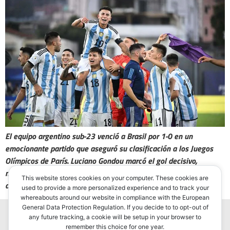
El equipo argentino sub-23 venció a Brasil por 1-0 en un
emocionante partido que aseguró su clasificación a los Juegos
Olímpicos de París. Luciano Gondou marcó el gol decisivo,
mientras que Paraguay se coronó campeón del Preolímpico al
This website stores cookies on your computer. These cookies are
derrotar a Venezuela 2-0.
used to provide a more personalized experience and to track your
whereabouts around our website in compliance with the European
General Data Protection Regulation. If you decide to to opt-out of
any future tracking, a cookie will be setup in your browser to
remember this choice for one year.