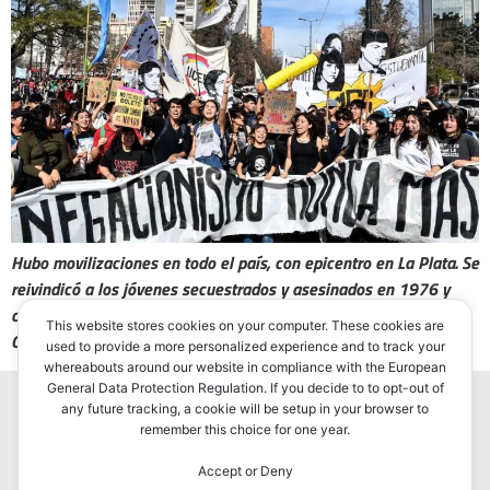
Hubo movilizaciones en todo el país, con epicentro en La Plata. Se
reivindicó a los jóvenes secuestrados y asesinados en 1976 y
cuestionó el avance de los discursos de ultraderecha. En la
This website stores cookies on your computer. These cookies are
Ciudad de Buenos Aires, se sumó el Tercer Malón de la Paz.
used to provide a more personalized experience and to track your
whereabouts around our website in compliance with the European
General Data Protection Regulation. If you decide to to opt-out of
any future tracking, a cookie will be setup in your browser to
remember this choice for one year.
Accept or Deny