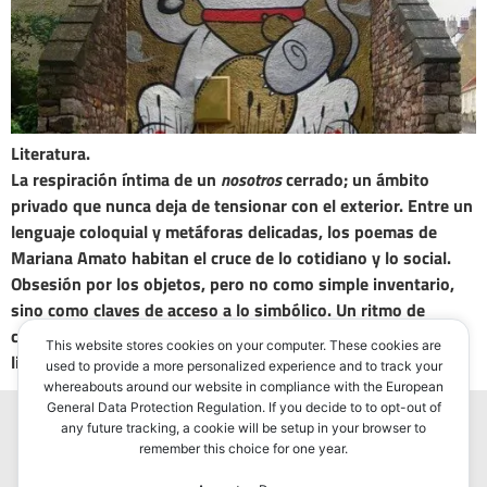
Literatura.
La respiración íntima de un
nosotros
cerrado; un ámbito
privado que nunca deja de tensionar con el exterior. Entre un
lenguaje coloquial y metáforas delicadas, los poemas de
Mariana Amato habitan el cruce de lo cotidiano y lo social.
Obsesión por los objetos, pero no como simple inventario,
sino como claves de acceso a lo simbólico. Un ritmo de
conversación contenida que puede desbordarse hacia el
This website stores cookies on your computer. These cookies are
lirismo.
used to provide a more personalized experience and to track your
whereabouts around our website in compliance with the European
General Data Protection Regulation. If you decide to to opt-out of
any future tracking, a cookie will be setup in your browser to
remember this choice for one year.