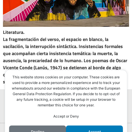
Literatura.
La fragmentación del verso, el espacio en blanco, la
vacilación, la interrupción sintáctica. Insistencias formales
que acompañan cierta insistencia temática: la muerte, la
ausencia, la precariedad de lo humano. Los poemas de Oscar
Vicente Conde (Lanús, 1947) se detienen al borde de algo
que el lenguaje no consigue capturar. Hay preguntas que
This website stores cookies on your computer. These cookies are
sobreviven al cuerpo. El tiempo no clausura nada.
used to provide a more personalized experience and to track your
whereabouts around our website in compliance with the European
General Data Protection Regulation. If you decide to to opt-out of
any future tracking, a cookie will be setup in your browser to
remember this choice for one year.
Accept or Deny
Portada
Hurlingham Post ®2022
Decline
Accept