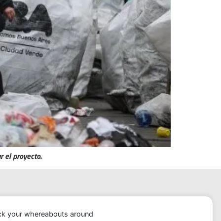
r el proyecto.
ack your whereabouts around