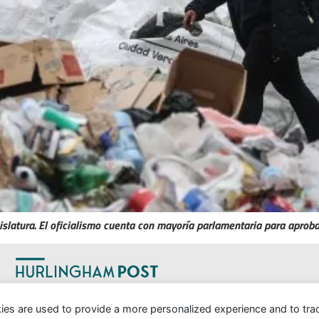
islatura. El oficialismo cuenta con mayoría parlamentaria para aproba
s
Política
Correo americano
Cultura
Contacto
ies are used to provide a more personalized experience and to tr