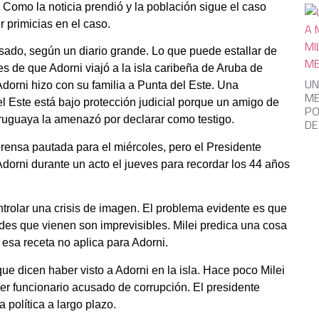
 Como la noticia prendió y la población sigue el caso
 primicias en el caso.
asado, según un diario grande. Lo que puede estallar de
es de que Adorni viajó a la isla caribeña de Aruba de
UN
Adorni hizo con su familia a Punta del Este. Una
ME
el Este está bajo protección judicial porque un amigo de
PO
uruguaya la amenazó por declarar como testigo.
DE
rensa pautada para el miércoles, pero el Presidente
 Adorni durante un acto el jueves para recordar los 44 años
trolar una crisis de imagen. El problema evidente es que
dades que vienen son imprevisibles. Milei predica una cosa
 esa receta no aplica para Adorni.
ue dicen haber visto a Adorni en la isla. Hace poco Milei
er funcionario acusado de corrupción. El presidente
 política a largo plazo.