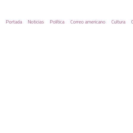
Portada
Noticias
Política
Correo americano
Cultura
ACHICAR
EL ESTADO ES
GAMBAROTTA