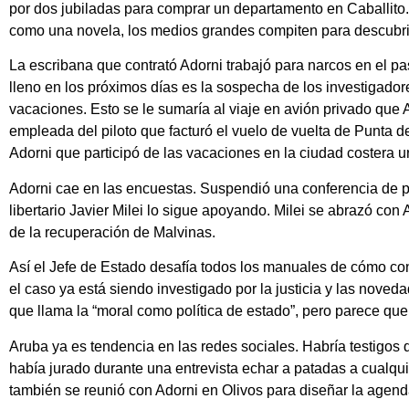
por dos jubiladas para comprar un departamento en Caballito.
como una novela, los medios grandes compiten para descubrir
La escribana que contrató Adorni trabajó para narcos en el p
lleno en los próximos días es la sospecha de los investigador
vacaciones. Esto se le sumaría al viaje en avión privado que 
empleada del piloto que facturó el vuelo de vuelta de Punta d
Adorni que participó de las vacaciones en la ciudad costera 
Adorni cae en las encuestas. Suspendió una conferencia de p
libertario Javier Milei lo sigue apoyando. Milei se abrazó con
de la recuperación de Malvinas.
Así el Jefe de Estado desafía todos los manuales de cómo con
el caso ya está siendo investigado por la justicia y las nove
que llama la “moral como política de estado”, pero parece que
Aruba ya es tendencia en las redes sociales. Habría testigos q
había jurado durante una entrevista echar a patadas a cualqui
también se reunió con Adorni en Olivos para diseñar la agenda