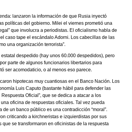
agenda: lanzaron la información de que Rusia inyectó
s políticas del gobierno. Milei el viernes prometió una
egal” que involucra a periodistas. El oficialismo habla de
e el caso tape el escándalo Adorni. Los cabecillas de las
mo una organización terrorista”.
r estatal despedido (hay unos 60.000 despedidos), pero
or parte de algunos funcionarios libertarios para
ltó ser acomodaticio, o al menos eso parece.
sacaron hipotecas muy cuantiosas en el Banco Nación. Los
conomía Luis Caputo (bastante hábil para defender las
e Respuesta Oficial”, que se dedica a atacar a los
er una oficina de respuestas oficiales. Tal vez pueda
ca de un banco público es una contradicción “moral”.
on criticando a kirchneristas e izquierdistas por sus
es que se transformaron en oficinistas de la respuesta