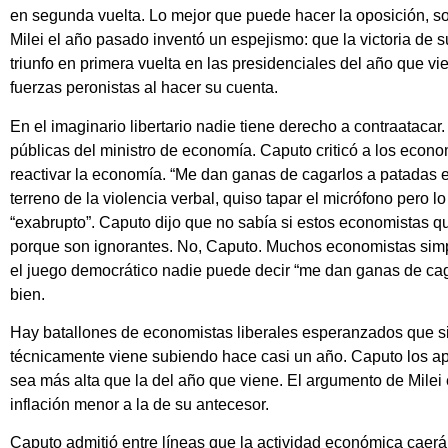
en segunda vuelta. Lo mejor que puede hacer la oposición, sob
Milei el año pasado inventó un espejismo: que la victoria de 
triunfo en primera vuelta en las presidenciales del año que v
fuerzas peronistas al hacer su cuenta.
En el imaginario libertario nadie tiene derecho a contraatacar
públicas del ministro de economía. Caputo criticó a los econ
reactivar la economía. “Me dan ganas de cagarlos a patadas en
terreno de la violencia verbal, quiso tapar el micrófono pero l
“exabrupto”. Caputo dijo que no sabía si estos economistas qu
porque son ignorantes. No, Caputo. Muchos economistas sim
el juego democrático nadie puede decir “me dan ganas de caga
bien.
Hay batallones de economistas liberales esperanzados que s
técnicamente viene subiendo hace casi un año. Caputo los apl
sea más alta que la del año que viene. El argumento de Milei
inflación menor a la de su antecesor.
Caputo admitió entre líneas que la actividad económica caerá 