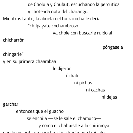
                     de Cholula y Chubut, escuchando la percutida

                     y choteada nota del charango.

Mientras tanto, la abuela del huiracocha le decía

                     “chilpayate cochambroso

                                          ya chole con buscarle ruido al 
chicharrón

                                                                                    póngase a 
chingarle”

y en su primera chaambaa

                                          le dijeron

                                                     úchale

                                                            ni pichas

                                                                      ni cachas

                                                                                   ni dejas 
garchar

           entonces que el guacho

                    se enchila —se le sale el chamuco—

                              y como el chahuistle a la chirimoya

que le enchufa un gancho al gachupín que traía de
