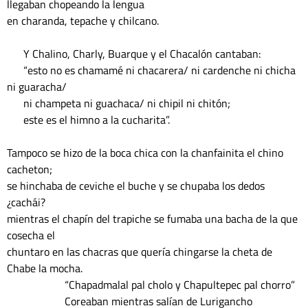
llegaban chopeando la lengua

en charanda, tepache y chilcano.

      Y Chalino, Charly, Buarque y el Chacalón cantaban:

      “esto no es chamamé ni chacarera/ ni cardenche ni chicha 
ni guaracha/

      ni champeta ni guachaca/ ni chipil ni chitón;

      este es el himno a la cucharita”.

Tampoco se hizo de la boca chica con la chanfainita el chino 
cacheton;

se hinchaba de ceviche el buche y se chupaba los dedos 
¿cachái?

mientras el chapín del trapiche se fumaba una bacha de la que 
cosecha el

chuntaro en las chacras que quería chingarse la cheta de 
Chabe la mocha.

                     “Chapadmalal pal cholo y Chapultepec pal chorro”

                     Coreaban mientras salían de Lurigancho
