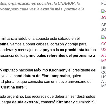
atos, organizaciones sociales, la UNAHUR, la
F
 votar pero cada vez la extraña más, porque ella
SE
JO
a militancia redobló la apuesta este sábado en el
stina
, vamos a poner cabeza, corazón y coraje para
 banderas y mensajes de
apoyo a la ex presidenta
fueron
presencia de los
principales referentes del peronismo a
UN
 y diputado nacional
Máximo Kirchner
y el presidente del
CO
poyo a la
candidatura de Flor Lampreabe
, quien
US
A 
El plenario, que coincidió con un nuevo aniversario del
M
«
Cristina libre
«.
 cada argentino. Los recursos que deberían ser destinados
ra pagar
deuda externa
”, comentó
Kirchner
y culminó: “Si