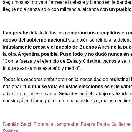
seguimos así no va a flamear el celeste y blanco en la bander
llegue no alcanza solo con militancia, alcanza con
un pueblo
Lampreabe
detalló todos los
compromisos cumplidos
en ma
apoyo del gobierno nacional
y también se refirió a la detenc
injustamente presa y el pueblo de Buenos Aires no la pued
la otra Argentina posible. Puso todo y no dudó nunca en en
“Con la fuerza y el ejemplo de
Evita y Cristina
, vamos a salir
lo que avanzamos este año y medio”.
Todos los oradores enfatizaron en la necesidad de
resistir a
nacional. “
Lo que se vota en estas elecciones es si le vamo
advirtieron. En ese marco,
Selci
destacó el trabajo realizado e
construyó en Hurlingham con mucho esfuerzo, incluso en tiemp
Damián Selci
, 
Florencia Lampreabe
, 
Fuerza Patria
, 
Guillerm
Política