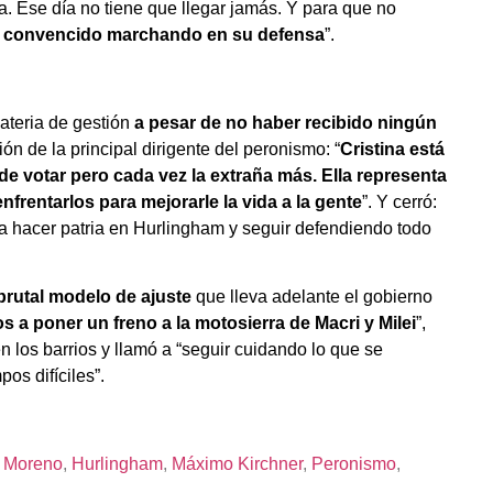
a. Ese día no tiene que llegar jamás. Y para que no
 convencido marchando en su defensa
”.
teria de gestión
a pesar de no haber recibido ningún
ión de la principal dirigente del peronismo: “
Cristina está
e votar pero cada vez la extraña más. Ella representa
frentarlos para mejorarle la vida a la gente
”. Y cerró:
 a hacer patria en Hurlingham y seguir defendiendo todo
l brutal modelo de ajuste
que lleva adelante el gobierno
s a poner un freno a la motosierra de Macri y Milei
”,
n los barrios y llamó a “seguir cuidando lo que se
os difíciles”.
o Moreno
, 
Hurlingham
, 
Máximo Kirchner
, 
Peronismo
, 