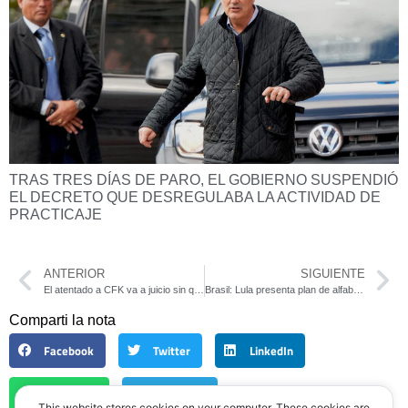
TRAS TRES DÍAS DE PARO, EL GOBIERNO SUSPENDIÓ
EL DECRETO QUE DESREGULABA LA ACTIVIDAD DE
PRACTICAJE
ANTERIOR
SIGUIENTE
El atentado a CFK va a juicio sin que se haya investigado la pista política ni el financiamiento
Brasil: Lula presenta plan de alfabetización infantil: “Más de 1 millón de niños fueron abandonados”
Comparti la nota
Facebook
Twitter
LinkedIn
WhatsApp
Telegram
This website stores cookies on your computer. These cookies are