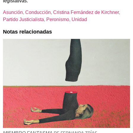
legislativas.
Asunción
, 
Conducción
, 
Cristina Fernández de Kirchner
, 
Partido Justicialista
, 
Peronismo
, 
Unidad
Notas relacionadas
DE FERNANDA TRÍAS