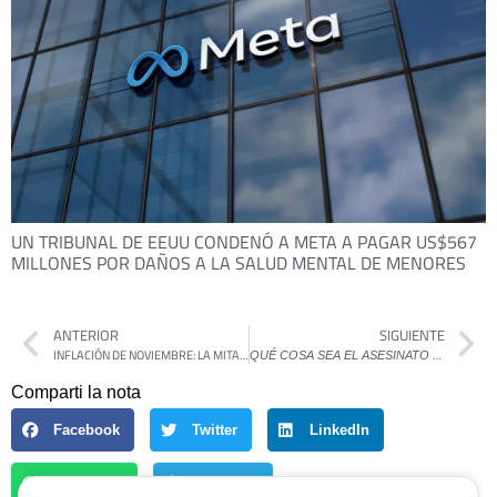
UN TRIBUNAL DE EEUU CONDENÓ A META A PAGAR US$567
MILLONES POR DAÑOS A LA SALUD MENTAL DE MENORES
ANTERIOR
SIGUIENTE
INFLACIÓN DE NOVIEMBRE: LA MITAD DE LOS ALIMENTOS DE LA CANASTA BÁSICA AUMENTARON MÁS DE UN 40%
Q
UÉ COSA SEA EL ASESINATO DEL DOCTOR… NOVELA QUE RESPONDE A COSAS DEL DÍA
Comparti la nota
Facebook
Twitter
LinkedIn
WhatsApp
Telegram