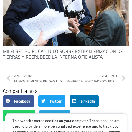
MILEI RETIRÓ EL CAPÍTULO SOBRE EXTRANJERIZACIÓN DE
TIERRAS Y RECRUDECE LA INTERNA OFICIALISTA
ANTERIOR
SIGUIENTE
NUEVOS AUMENTOS DEL GAS: EL GOBIERNO ACTUALIZÓ LAS TARIFAS EN DISTINTAS REGIONES DEL PAÍS
MUERTE DEL POETA NACIONAL
POR MARTÍN GAMBAROTTA
Comparti la nota
Facebook
Twitter
LinkedIn
WhatsApp
Telegram
This website stores cookies on your computer. These cookies are
used to provide a more personalized experience and to track your
whereabouts around our website in compliance with the European