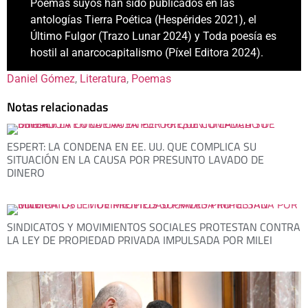
Poemas suyos han sido publicados en las
antologías Tierra Poética (Hespérides 2021), el
Último Fulgor (Trazo Lunar 2024) y Toda poesía es
hostil al anarcocapitalismo (Píxel Editora 2024).
Daniel Gómez
, 
Literatura
, 
Poemas
Notas relacionadas
ESPERT: LA CONDENA EN EE. UU. QUE COMPLICA SU
SITUACIÓN EN LA CAUSA POR PRESUNTO LAVADO DE
DINERO
SINDICATOS Y MOVIMIENTOS SOCIALES PROTESTAN CONTRA
LA LEY DE PROPIEDAD PRIVADA IMPULSADA POR MILEI