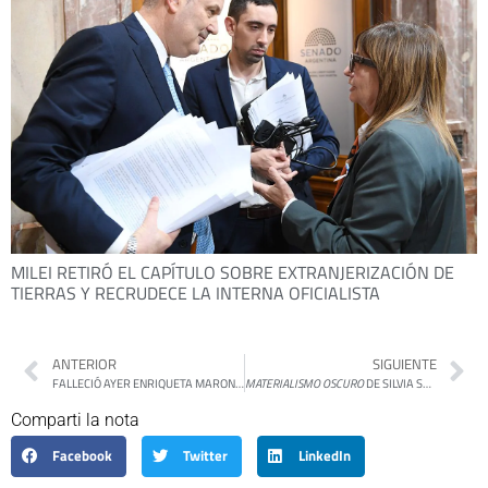
MILEI RETIRÓ EL CAPÍTULO SOBRE EXTRANJERIZACIÓN DE
TIERRAS Y RECRUDECE LA INTERNA OFICIALISTA
ANTERIOR
SIGUIENTE
FALLECIÓ AYER ENRIQUETA MARONI, EXPRESIDENTA DE MADRES DE PLAZA DE MAYO LÍNEA FUNDADORA
MATERIALISMO OSCURO
DE SILVIA SCHWARZBÖCK
Comparti la nota
Facebook
Twitter
LinkedIn