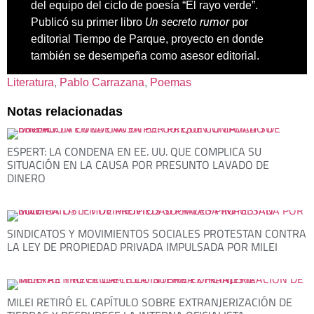
del equipo del ciclo de poesía “El rayo verde”.
Un secreto rumor
Publicó su primer libro
por
editorial Tiempo de Parque, proyecto en donde
también se desempeña como asesor editorial.
Literatura
, 
Pablo Carrazana
, 
Poemas
Notas relacionadas
ESPERT: LA CONDENA EN EE. UU. QUE COMPLICA SU
SITUACIÓN EN LA CAUSA POR PRESUNTO LAVADO DE
DINERO
SINDICATOS Y MOVIMIENTOS SOCIALES PROTESTAN CONTRA
LA LEY DE PROPIEDAD PRIVADA IMPULSADA POR MILEI
MILEI RETIRÓ EL CAPÍTULO SOBRE EXTRANJERIZACIÓN DE