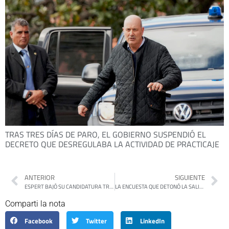
TRAS TRES DÍAS DE PARO, EL GOBIERNO SUSPENDIÓ EL
DECRETO QUE DESREGULABA LA ACTIVIDAD DE PRACTICAJE
ANTERIOR
SIGUIENTE
ESPERT BAJÓ SU CANDIDATURA TRAS LAS DENUNCIAS DE CORRUPCIÓN QUE LO VINCULAN CON FRED MACHADO
LA ENCUESTA QUE DETONÓ LA SALIDA DE ESPERT: EL 76% CREE QUE EL NARCO SE VINCULA AL GOBIERNO
Comparti la nota
Facebook
Twitter
LinkedIn