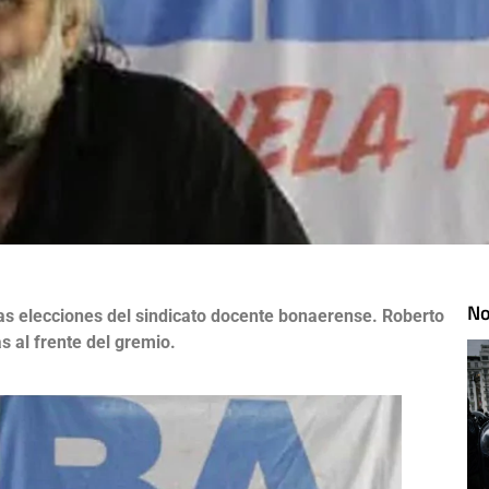
No
las elecciones del sindicato docente bonaerense. Roberto
 al frente del gremio.