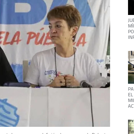
JU
MÍ
PO
IN
PA
EL
MI
AC