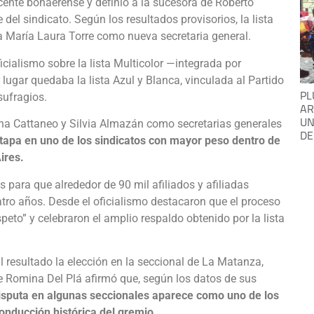
cente bonaerense y definió a la sucesora de Roberto
 del sindicato. Según los resultados provisorios, la lista
a María Laura Torre como nueva secretaria general.
cialismo sobre la lista Multicolor —integrada por
lugar quedaba la lista Azul y Blanca, vinculada al Partido
PL
sufragios.
AR
UN
ana Cattaneo y Silvia Almazán como secretarias generales
DE
tapa en uno de los sindicatos con mayor peso dentro de
ires.
 para que alrededor de 90 mil afiliados y afiliadas
atro años. Desde el oficialismo destacaron que el proceso
speto” y celebraron el amplio respaldo obtenido por la lista
al resultado la elección en la seccional de La Matanza,
e Romina Del Plá afirmó que, según los datos de sus
isputa en algunas seccionales aparece como uno de los
onducción histórica del gremio.