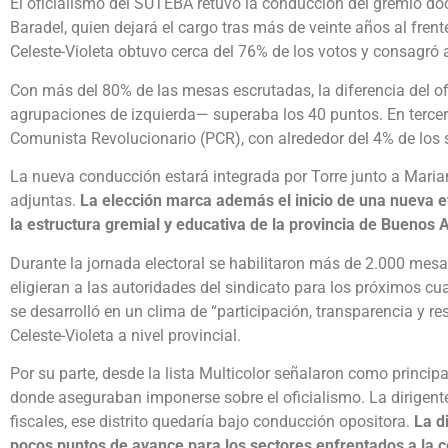
El oficialismo del SUTEBA retuvo la conducción del gremio do
Baradel, quien dejará el cargo tras más de veinte años al frente
Celeste-Violeta obtuvo cerca del 76% de los votos y consagró 
Con más del 80% de las mesas escrutadas, la diferencia del ofi
agrupaciones de izquierda— superaba los 40 puntos. En tercer 
Comunista Revolucionario (PCR), con alrededor del 4% de los 
La nueva conducción estará integrada por Torre junto a Mari
adjuntas.
La elección marca además el inicio de una nueva e
la estructura gremial y educativa de la provincia de Buenos A
Durante la jornada electoral se habilitaron más de 2.000 mesas
eligieran a las autoridades del sindicato para los próximos cu
se desarrolló en un clima de “participación, transparencia y re
Celeste-Violeta a nivel provincial.
Por su parte, desde la lista Multicolor señalaron como princip
donde aseguraban imponerse sobre el oficialismo. La dirigent
fiscales, ese distrito quedaría bajo conducción opositora.
La d
pocos puntos de avance para los sectores enfrentados a la c