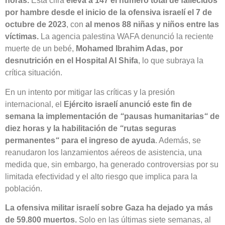
horas.
Esta cifra
eleva a 147 el número total de fallecidos
por hambre desde el inicio de la ofensiva israelí el 7 de
octubre de 2023
, con
al menos 88 niñas y niños entre las
víctimas.
La agencia palestina WAFA denunció la reciente
muerte de un bebé,
Mohamed Ibrahim Adas, por
desnutrición en el Hospital Al Shifa
, lo que subraya la
crítica situación.
En un intento por mitigar las críticas y la presión
internacional, el
Ejército israelí anunció este fin de
semana la implementación de
“
pausas humanitarias
“
de
diez horas y la habilitación de
“
rutas seguras
permanentes
“
para el ingreso de ayuda
. Además, se
reanudaron los lanzamientos aéreos de asistencia, una
medida que, sin embargo, ha generado controversias por su
limitada efectividad y el alto riesgo que implica para la
población.
La ofensiva militar israelí sobre Gaza ha dejado ya más
de 59.800 muertos.
Solo en las últimas siete semanas, al