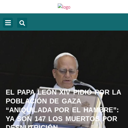
EL PAPA LEÓN XIV PIDIÓ POR LA
POBLACIÓN DE GAZA
“ANIQUILADA POR EL HAMBRE”:
YA SON 147 LOS MUERTOS POR
DESNUTRICIÓN