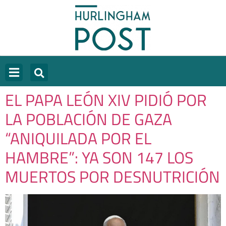
EL PAPA LEÓN XIV PIDIÓ POR
LA POBLACIÓN DE GAZA
“ANIQUILADA POR EL
HAMBRE”: YA SON 147 LOS
MUERTOS POR DESNUTRICIÓN