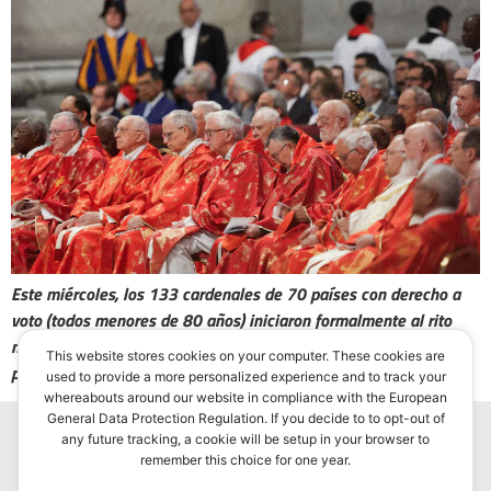
Este miércoles, los 133 cardenales de 70 países con derecho a
voto (todos menores de 80 años) iniciaron formalmente al rito
milenario de la Iglesia Católica donde se elegirá al sucesor del
This website stores cookies on your computer. These cookies are
papa Francisco.
used to provide a more personalized experience and to track your
whereabouts around our website in compliance with the European
General Data Protection Regulation. If you decide to to opt-out of
any future tracking, a cookie will be setup in your browser to
remember this choice for one year.