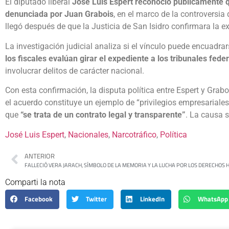
El diputado liberal
José Luis Espert reconoció públicamente 
denunciada por Juan Grabois
, en el marco de la controversia
llegó después de que la Justicia de San Isidro confirmara la ex
La investigación judicial analiza si el vínculo puede encuadrar
los fiscales evalúan girar el expediente a los tribunales fe
involucrar delitos de carácter nacional.
Con esta confirmación, la disputa política entre Espert y Graboi
el acuerdo constituye un ejemplo de “privilegios empresariales 
que
“se trata de un contrato legal y transparente”
. La causa s
José Luis Espert
, 
Nacionales
, 
Narcotráfico
, 
Política
ANTERIOR
FALLECIÓ VERA JARACH, SÍMBOLO DE LA MEMORIA Y LA LUCHA POR LOS DERECHOS
Comparti la nota
Facebook
Twitter
LinkedIn
WhatsApp