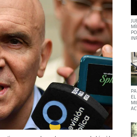
JU
MÍ
PO
IN
PA
EL
MI
AC