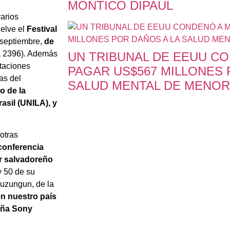
MONTICO DIPAUL
rarios
uelve el
Festival
 septiembre,
de
a 2396). Además
UN TRIBUNAL DE EEUU CO
ntaciones
PAGAR US$567 MILLONES 
as del
SALUD MENTAL DE MENO
o de la
asil (UNILA), y
 otras
 conferencia
or salvadoreño
y 50 de su
puzungun, de la
n nuestro país
eña Sony