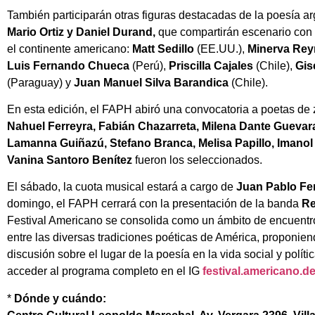
También participarán otras figuras destacadas de la poesía a
Mario Ortiz y Daniel Durand,
que compartirán escenario con 
el continente americano:
Matt Sedillo
(EE.UU.),
Minerva Re
Luis Fernando Chueca
(Perú),
Priscilla Cajales
(Chile),
Gis
(Paraguay) y
Juan Manuel Silva Barandica
(Chile).
En esta edición, el FAPH abiró una convocatoria a poetas de 
Nahuel Ferreyra, Fabián Chazarreta, Milena Dante Guevar
Lamanna Guiñazú, Stefano Branca, Melisa Papillo, Imano
Vanina Santoro Benítez
fueron los seleccionados.
El sábado, la cuota musical estará a cargo de
Juan Pablo F
domingo, el FAPH cerrará con la presentación de la banda
Re
Festival Americano se consolida como un ámbito de encuentr
entre las diversas tradiciones poéticas de América, proponie
discusión sobre el lugar de la poesía en la vida social y polít
acceder al programa completo en el IG
festival.americano.d
*
Dónde y cuándo: