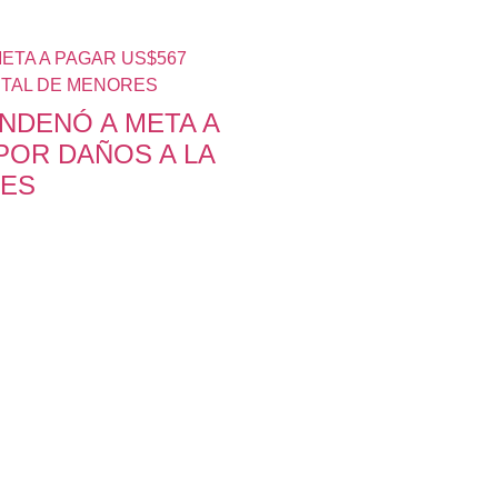
NDENÓ A META A
POR DAÑOS A LA
RES