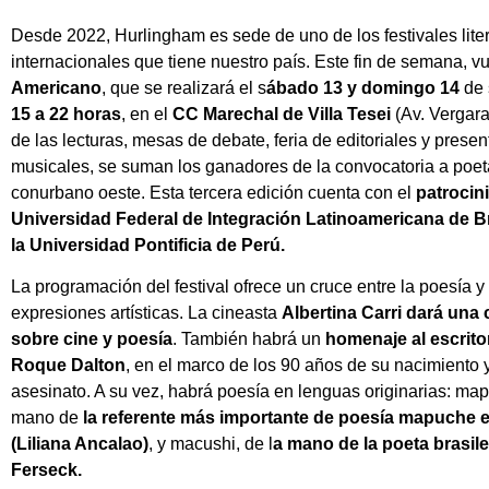
Desde 2022, Hurlingham es sede de uno de los festivales lite
internacionales que tiene nuestro país. Este fin de semana, v
Americano
, que se realizará el s
ábado 13 y domingo 14
de
15 a 22 horas
, en el
CC Marechal de Villa Tesei
(Av. Vergar
de las lecturas, mesas de debate, feria de editoriales y prese
musicales, se suman los ganadores de la convocatoria a poet
conurbano oeste. Esta tercera edición cuenta con el
patrocini
Universidad Federal de Integración Latinoamericana de Br
la Universidad Pontificia de Perú.
La programación del festival ofrece un cruce entre la poesía y
expresiones artísticas. La cineasta
Albertina Carri dará una
sobre cine y poesía
. También habrá un
homenaje al escrit
Roque Dalton
, en el marco de los 90 años de su nacimiento 
asesinato. A su vez, habrá poesía en lenguas originarias: ma
mano de
la referente más importante de poesía mapuche e
(Liliana Ancalao)
, y macushi, de l
a mano de la poeta brasil
Ferseck.