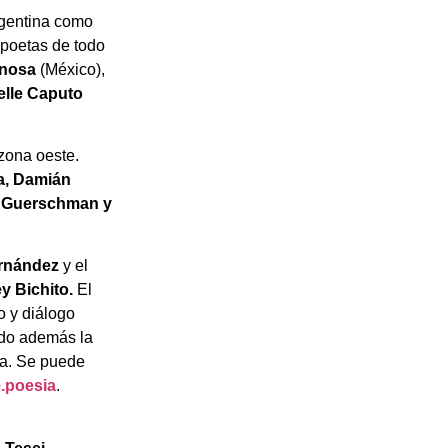
rgentina como
poetas de todo
ynosa
(México),
elle Caputo
zona oeste.
a, Damián
l Guerschman y
ernández
y el
y Bichito.
El
o y diálogo
ndo además la
ica. Se puede
e.poesia
.