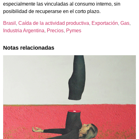
especialmente las vinculadas al consumo interno, sin
posibilidad de recuperarse en el corto plazo.
Brasil
, 
Caída de la actividad productiva
, 
Exportación
, 
Gas
, 
Industria Argentina
, 
Precios
, 
Pymes
Notas relacionadas