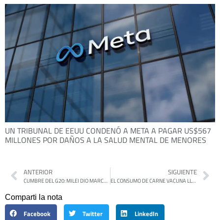
UN TRIBUNAL DE EEUU CONDENÓ A META A PAGAR US$567
MILLONES POR DAÑOS A LA SALUD MENTAL DE MENORES
ANTERIOR
SIGUIENTE
CUMBRE DEL G20: MILEI DIO MARCHA ATRÁS Y APOYÓ CON DISIDENCIAS LA AGENDA CONTRA EL HAMBRE
EL CONSUMO DE CARNE VACUNA LLEGÓ AL NIVEL MÁS BAJO EN 28 AÑOS
Comparti la nota
Facebook
Twitter
LinkedIn