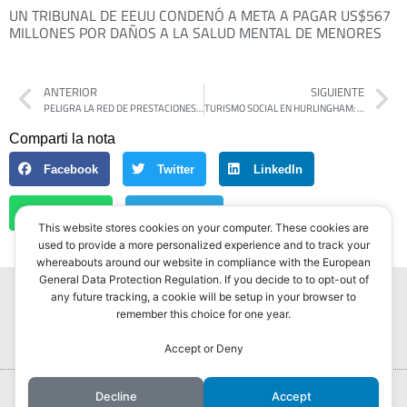
UN TRIBUNAL DE EEUU CONDENÓ A META A PAGAR US$567
MILLONES POR DAÑOS A LA SALUD MENTAL DE MENORES
ANTERIOR
SIGUIENTE
PELIGRA LA RED DE PRESTACIONES EN DISCAPACIDAD: “SI ESTE SISTEMA COLAPSA, LAS CONSECUENCIAS SERÁN DEVASTADORAS”
TURISMO SOCIAL EN HURLINGHAM: SELCI FIRMÓ UN CONVENIO CON EL INTENDENTE DE MERCEDES PARA QUE LOS JUBILADOS DEL DISTRITO REALICEN VIAJES RECREATIVOS
Comparti la nota
Facebook
Twitter
LinkedIn
WhatsApp
Telegram
This website stores cookies on your computer. These cookies are
used to provide a more personalized experience and to track your
whereabouts around our website in compliance with the European
General Data Protection Regulation. If you decide to to opt-out of
any future tracking, a cookie will be setup in your browser to
remember this choice for one year.
Accept or Deny
Portada
Hurlingham Post ®2022
Decline
Accept
Powered by
GLIVU