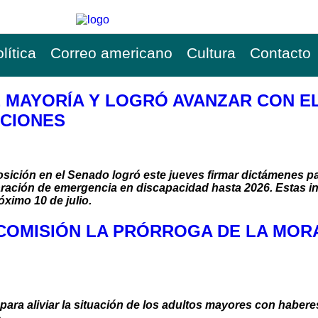
lítica
Correo americano
Cultura
Contacto
E MAYORÍA Y LOGRÓ AVANZAR CON E
ACIONES
posición en el Senado logró este jueves firmar dictámenes par
claración de emergencia en discapacidad hasta 2026. Estas i
óximo 10 de julio.
 COMISIÓN LA PRÓRROGA DE LA MOR
ra aliviar la situación de los adultos mayores con haberes
.