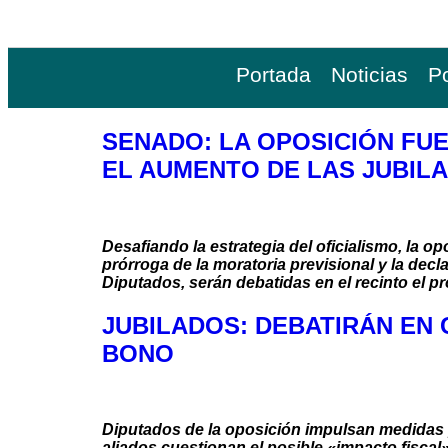
Portada
Noticias
Po
SENADO: LA OPOSICIÓN FU
EL AUMENTO DE LAS JUBIL
Desafiando la estrategia del oficialismo, la o
prórroga de la moratoria previsional y la de
Diputados, serán debatidas en el recinto el pr
JUBILADOS: DEBATIRÁN EN
BONO
Diputados de la oposición impulsan medidas pa
aliados cuestionan el posible «impacto fiscal»