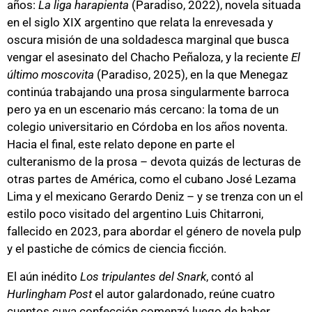
años:
La liga harapienta
(Paradiso, 2022), novela situada
en el siglo XIX argentino que relata la enrevesada y
oscura misión de una soldadesca marginal que busca
vengar el asesinato del Chacho Peñaloza, y la reciente
El
último moscovita
(Paradiso, 2025), en la que Menegaz
continúa trabajando una prosa singularmente barroca
pero ya en un escenario más cercano: la toma de un
colegio universitario en Córdoba en los años noventa.
Hacia el final, este relato depone en parte el
culteranismo de la prosa – devota quizás de lecturas de
otras partes de América, como el cubano José Lezama
Lima y el mexicano Gerardo Deniz – y se trenza con un el
estilo poco visitado del argentino Luis Chitarroni,
fallecido en 2023, para abordar el género de novela pulp
y el pastiche de cómics de ciencia ficción.
El aún inédito
Los tripulantes del Snark
, contó al
Hurlingham Post
el autor galardonado, reúne cuatro
cuentos cuya confección comenzó luego de haber