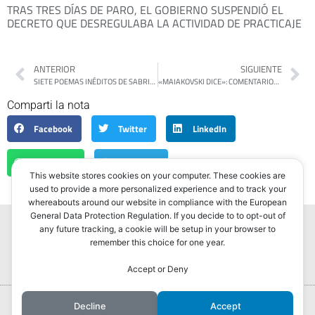
TRAS TRES DÍAS DE PARO, EL GOBIERNO SUSPENDIÓ EL
DECRETO QUE DESREGULABA LA ACTIVIDAD DE PRACTICAJE
ANTERIOR
SIGUIENTE
SIETE POEMAS INÉDITOS DE SABRINA BARREGO
«MAIAKOVSKI DICE»: COMENTARIOS CRÍTICOS DE ALEJANDRO RUBIO EN BLOGS
Comparti la nota
Facebook
Twitter
LinkedIn
WhatsApp
Telegram
This website stores cookies on your computer. These cookies are
used to provide a more personalized experience and to track your
whereabouts around our website in compliance with the European
General Data Protection Regulation. If you decide to to opt-out of
any future tracking, a cookie will be setup in your browser to
remember this choice for one year.
Accept or Deny
Portada
Hurlingham Post ®2022
Decline
Accept
Powered by
GLIVU