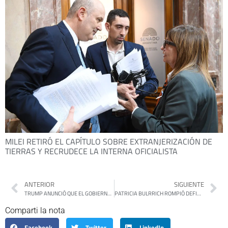
MILEI RETIRÓ EL CAPÍTULO SOBRE EXTRANJERIZACIÓN DE
TIERRAS Y RECRUDECE LA INTERNA OFICIALISTA
ANTERIOR
SIGUIENTE
TRUMP ANUNCIÓ QUE EL GOBIERNO LE PAGARÁ MIL DÓLARES A CADA MIGRANTE QUE SE «AUTODEPORTE»
PATRICIA BULRRICH ROMPIÓ DEFINITIVAMENTE CON EL PRO Y SE AFILIÓ A LA LIBERTAD AVANZA
Comparti la nota
Facebook
Twitter
LinkedIn