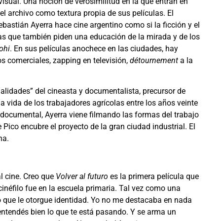
isual. Una noción de verosimilitud en la que entran en
 el archivo como textura propia de sus películas. El
bastián Ayerra hace cine argentino como si la ficción y el
s que también piden una educación de la mirada y de los
’ohi
. En sus películas anochece en las ciudades, hay
ros comerciales, zapping en televisión,
détournement
a la
alidades” del cineasta y documentalista, precursor de
la vida de los trabajadores agrícolas entre los años veinte
or documental, Ayerra viene filmando las formas del trabajo
Pico encubre el proyecto de la gran ciudad industrial. El
ina.
l cine. Creo que
Volver al futuro
es la primera película que
cinéfilo fue en la escuela primaria. Tal vez como una
o que le otorgue identidad. Yo no me destacaba en nada
entendés bien lo que te está pasando. Y se arma un