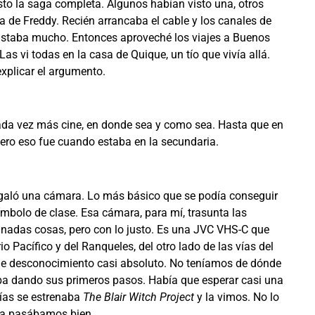
isto la saga completa. Algunos habían visto una, otros
a de Freddy. Recién arrancaba el cable y los canales de
gustaba mucho. Entonces aproveché los viajes a Buenos
 Las vi todas en la casa de Quique, un tío que vivía allá.
explicar el argumento.
 cada vez más cine, en donde sea y como sea. Hasta que en
ro eso fue cuando estaba en la secundaria.
egaló una cámara. Lo más básico que se podía conseguir
mbolo de clase. Esa cámara, para mí, trasunta las
inadas cosas, pero con lo justo. Es una JVC VHS-C que
 Pacífico y del Ranqueles, del otro lado de las vías del
 de desconocimiento casi absoluto. No teníamos de dónde
taba dando sus primeros pasos. Había que esperar casi una
días se estrenaba
The Blair Witch Project
y la vimos. No lo
 la pasábamos bien.