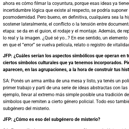
ahora es cómo filmar la coyuntura, porque esas ideas ya tien
incertidumbre lógica que existe al respecto, se podría suponer
posmodernidad. Pero bueno, en definitiva, cualquiera sea la 
sostener lateralmente, el conflicto o la tensión entre document
etapa: se da en el guion, el rodaje y el montaje. Además, de re
lo real y la imagen. ¿Qué sé yo…? En ese sentido, un elemento i
en que el “error” se vuelva película, relato o registro de vitalida
JFP: ¿Cuáles serían los aspectos simbólicos que operan en t
ciertos símbolos culturales que ya tenemos incorporados. Pi
aparecen, en las agrupaciones, a la hora de construir tus hist
SA: Ponés un arma arriba de una mesa y listo, ya tenés un poli
primer trabajo y partí de una serie de ideas abstractas con 
ejemplo, llevar al extremo más simple posible una tradición de
símbolos que remiten a cierto género policial. Todo eso tambié
subgénero del misterio.
JFP: ¿Cómo es eso del subgénero de misterio?