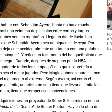
a hablar con Sebastián Ayerra, hasta no hace mucho
asi una veintena de películas entre cortos y largos.
PL
 nubes son las montañas. Llego un día de lluvia. Las
AR
UN
ce que Sebastián Ayerra sea un piquense de cepa. Por
DE
en deja caer accidentalmente una tarjeta con una palabra
del básquet”. Y refiere un testimonio del basquetbolista que
tenegro. Cuando, después de su paso por la NBA, le
ador de todos los tiempos, él dijo que no; prefería a
ás sea el mejor jugador. Pero Magic Johnson, para el Loco
el reglamento al extremo. Según Ayerra, así como el
al límite, un artista no solo tiene que llevar al límite las
ortista, tiene que romper esas convenciones.
dquisiciones, un proyector de Súper 8. Esa misma noche
nista de La General
, de Buster Keaton. Hay en la obra de