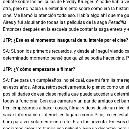
debate sobre las películas de Freddy Krueger. Y nadie había v
otra, pero no había un entendimiento sobre cómo era la histori
cine. Me llamó la atención todo eso. Había algo ahí que me 
Aires y fui alquilando todas las películas de la saga
Pesadilla
.
Entonces después en la escuela pude contar la saga entera y 
JFP: ¿Ese es el momento inaugural de tu interés por el cine?
SA: Sí, son los primeros recuerdos, y desde ahí seguí viendo
determinado momento pensé que quizá se podía hacer cine. Pe
JFP: ¿Y cómo empezaste a filmar?
SA: Fue para un cumpleaños, no sé cuál, que mi familia me r
en esos años. Ahora, retrospectivamente, lo pienso como un sí
posibilidades de esa clase media que puede acceder a determ
todavía funciona. Con esa cámara y un par de amigos del barrio
tren, empezamos a hacer cosas, filmar videos desde un nivel
sacar información. Internet, en lugares como Pico, recién es
hora para ver solamente una foto. Eran los noventa. En esos 
podíamos creer. Imitamos esa película. Fue un desastre, pero