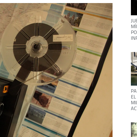
JU
MÍ
PO
IN
PA
EL
MI
AC