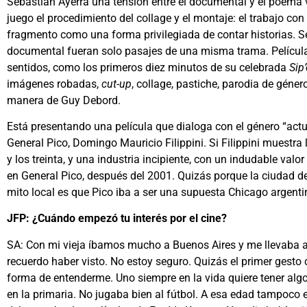
Sebastián Ayerra una tensión entre el documental y el poema v
juego el procedimiento del collage y el montaje: el trabajo con
fragmento como una forma privilegiada de contar historias. Se
documental fueran solo pasajes de una misma trama. Película
sentidos, como los primeros diez minutos de su celebrada
Sip
imágenes robadas,
cut-up
, collage, pastiche, parodia de géne
manera de Guy Debord.
Está presentando una película que dialoga con el género “actu
General Pico, Domingo Mauricio Filippini. Si Filippini muestra 
y los treinta, y una industria incipiente, con un indudable val
en General Pico, después del 2001. Quizás porque la ciudad de 
mito local es que Pico iba a ser una supuesta Chicago argent
JFP: ¿Cuándo empezó tu interés por el cine?
SA: Con mi vieja íbamos mucho a Buenos Aires y me llevaba a
recuerdo haber visto. No estoy seguro. Quizás el primer gesto 
forma de entenderme. Uno siempre en la vida quiere tener alg
en la primaria. No jugaba bien al fútbol. A esa edad tampoco 