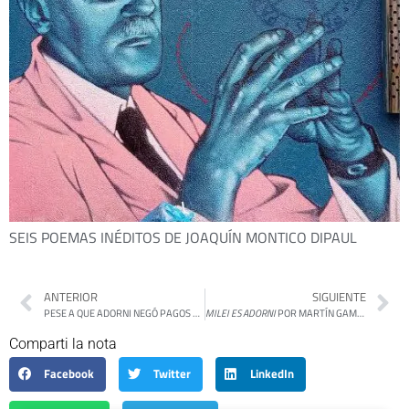
SEIS POEMAS INÉDITOS DE JOAQUÍN MONTICO DIPAUL
ANTERIOR
SIGUIENTE
PESE A QUE ADORNI NEGÓ PAGOS A LA PRODUCTORA DE SU AMIGO, APARECIERON CONTRATOS Y TRANSFERENCIAS MENSUALES DE LA TV PÚBLICA
MILEI ES ADORNI
POR MARTÍN GAMBAROTTA
Comparti la nota
Facebook
Twitter
LinkedIn