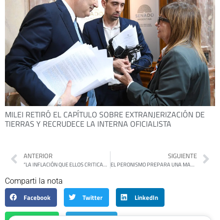
MILEI RETIRÓ EL CAPÍTULO SOBRE EXTRANJERIZACIÓN DE
TIERRAS Y RECRUDECE LA INTERNA OFICIALISTA
ANTERIOR
SIGUIENTE
“LA INFLACIÓN QUE ELLOS CRITICABAN ERA MÁS BAJA”: EL MENSAJE DE CFK TRAS EL DATO DEL INDEC
EL PERONISMO PREPARA UNA MARCHA “CONTUNDENTE” CONTRA LA REFORMA LABORAL
Comparti la nota
Facebook
Twitter
LinkedIn