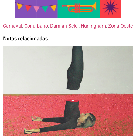
Carnaval
, 
Conurbano
, 
Damián Selci
, 
Hurlingham
, 
Zona Oeste
Notas relacionadas