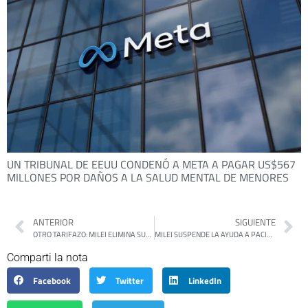
UN TRIBUNAL DE EEUU CONDENÓ A META A PAGAR US$567
MILLONES POR DAÑOS A LA SALUD MENTAL DE MENORES
ANTERIOR
SIGUIENTE
OTRO TARIFAZO: MILEI ELIMINA SUBSIDIOS AL TRANSPORTE PÚBLICO Y LIBERA EL PRECIO DE LOS COLECTIVOS
MILEI SUSPENDE LA AYUDA A PACIENTES CON CÁNCER Y ENFERMEDADES CRÓNICAS
Comparti la nota
Facebook
Twitter
LinkedIn