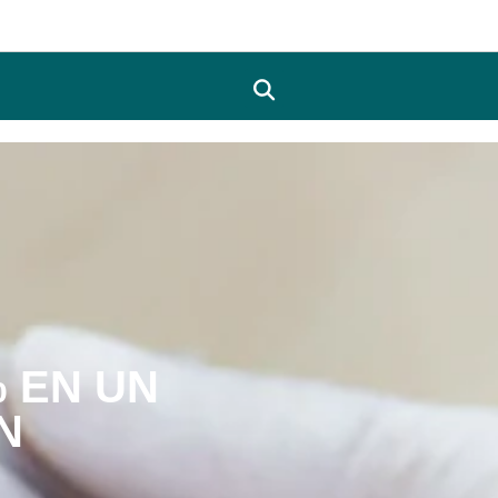
% EN UN
N