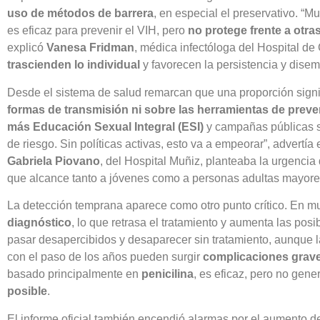
uso de métodos de barrera
, en especial el preservativo. “
es eficaz para prevenir el VIH, pero
no protege frente a otra
explicó
Vanesa Fridman
, médica infectóloga del Hospital de 
trascienden lo individual
y favorecen la persistencia y disem
Desde el sistema de salud remarcan que una proporción signi
formas de transmisión ni sobre las herramientas de prev
más Educación Sexual Integral (ESI)
y campañas públicas so
de riesgo. Sin políticas activas, esto va a empeorar”, advertía
Gabriela Piovano
, del Hospital Muñiz, planteaba la urgenci
que alcance tanto a jóvenes como a personas adultas mayore
La detección temprana aparece como otro punto crítico. En m
diagnóstico
, lo que retrasa el tratamiento y aumenta las pos
pasar desapercibidos y desaparecer sin tratamiento, aunque la
con el paso de los años pueden surgir
complicaciones grave
basado principalmente en
penicilina
, es eficaz, pero no gen
posible
.
El informe oficial también encendió alarmas por el aumento 