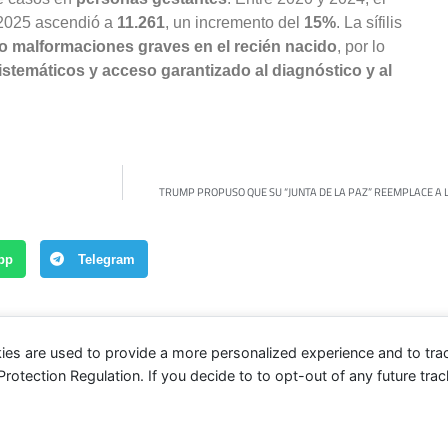
 2025 ascendió a
11.261
, un incremento del
15%
. La sífilis
o malformaciones graves en el recién nacido
, por lo
istemáticos y acceso garantizado al diagnóstico y al
TRUMP PROPUSO QUE SU “JUNTA DE LA PAZ” REEMPLACE A 
pp
Telegram
ies are used to provide a more personalized experience and to tr
tection Regulation. If you decide to to opt-out of any future track
Política
Correo americano
Cultura
Contacto
Hurlingham Post ®2022