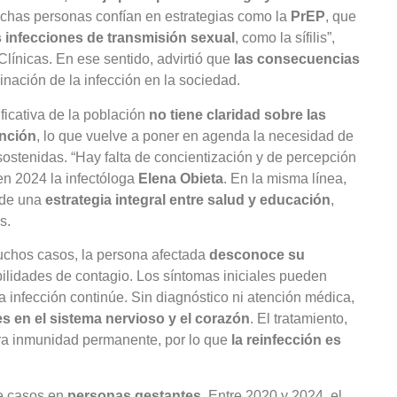
Muchas personas confían en estrategias como la
PrEP
, que
s infecciones de transmisión sexual
, como la sífilis”,
Clínicas. En ese sentido, advirtió que
las consecuencias
inación de la infección en la sociedad.
ficativa de la población
no tiene claridad sobre las
ención
, lo que vuelve a poner en agenda la necesidad de
stenidas. “Hay falta de concientización y de percepción
 en 2024 la infectóloga
Elena Obieta
. En la misma línea,
a de una
estrategia integral entre salud y educación
,
s.
uchos casos, la persona afectada
desconoce su
ibilidades de contagio. Los síntomas iniciales pueden
 infección continúe. Sin diagnóstico ni atención médica,
s en el sistema nervioso y el corazón
. El tratamiento,
era inmunidad permanente, por lo que
la reinfección es
de casos en
personas gestantes
. Entre 2020 y 2024, el