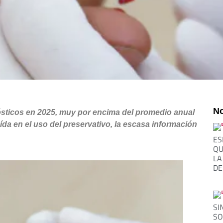
No
ósticos en 2025, muy por encima del promedio anual
ída en el uso del preservativo, la escasa información
ES
QU
LA
DE
SI
SO