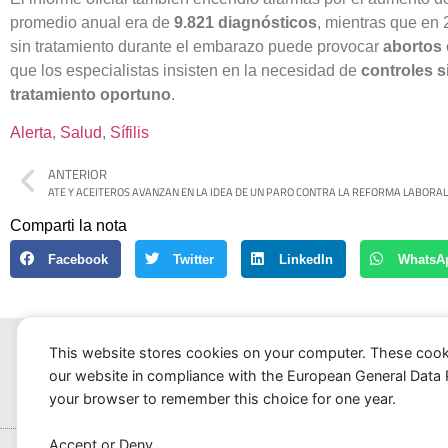
promedio anual era de
9.821 diagnósticos
, mientras que en
sin tratamiento durante el embarazo puede provocar
abortos 
que los especialistas insisten en la necesidad de
controles s
tratamiento oportuno
.
Alerta
, 
Salud
, 
Sífilis
ANTERIOR
ATE Y ACEITEROS AVANZAN EN LA IDEA DE UN PARO CONTRA LA REFORMA LABORAL
Comparti la nota
Facebook
Twitter
LinkedIn
WhatsA
This website stores cookies on your computer. These cook
our website in compliance with the European General Data Pro
your browser to remember this choice for one year.
Portada
Noticias
Accept or Deny