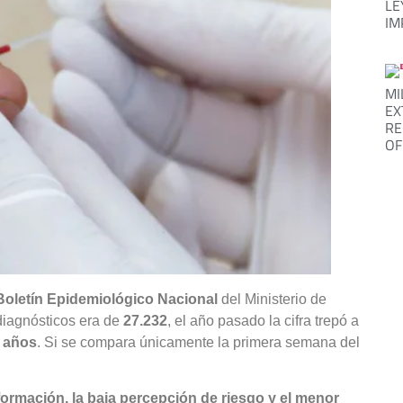
LE
IM
MI
EX
RE
OF
Boletín Epidemiológico Nacional
del Ministerio de
diagnósticos era de
27.232
, el año pasado la cifra trepó a
9 años
. Si se compara únicamente la primera semana del
nformación, la baja percepción de riesgo y el menor